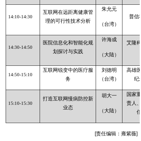
朱允元
互联网在远距离健康管
普信
14:10-14:30
理的可行性技术分析
（台湾）
许海成
医院信息化和智能化规
艾隆
14:30-14:50
划探讨与实践
（大陆）
互联网锐变中的医疗服
刘德明
高雄
14:50-15:10
务
（台湾）
纪
国家
胡大一
打造互联网慢病防控新
责人
15:10-15:30
业态
（大陆）
[责任编辑：雍紫薇]