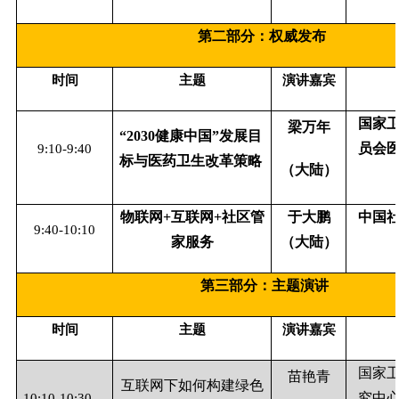
第二部分：权威发布
时间
主题
演讲嘉宾
国家
梁万年
“
2030
健康中国”发展目
员会
9:10-9:40
标与医药卫生改革策略
（大陆）
物联网
+
互联网
+
社区管
于大鹏
中国
9:40-10:10
家服务
（大陆）
第三部分：主题演讲
时间
主题
演讲嘉宾
国家
苗艳青
互联网下如何构建绿色
究中
10:10-10:30