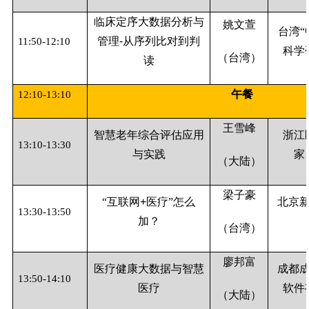
临床定序大数据分析与
姚文萱
台湾“
管理
-
从序列比对到判
11:50-12:10
科学
（台湾）
读
午餐
12:10-13:10
王雪峰
智慧老年综合评估应用
浙江
13:10-13:30
与实践
家
（大陆）
梁子豪
“互联网
+
医疗”怎么
北京
13:30-13:50
加？
（台湾）
廖邦富
医疗健康大数据与智慧
成都
13:50-14:10
医疗
软件
（大陆）