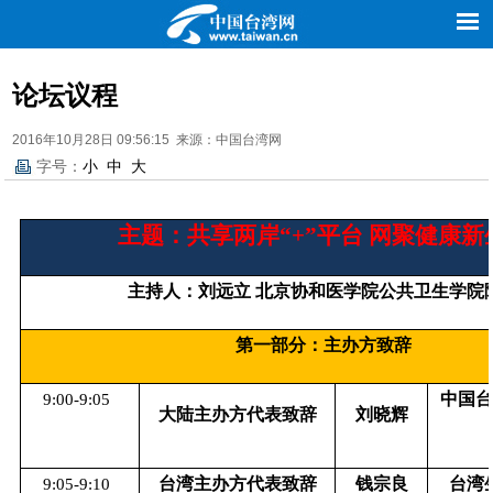
新闻
评论
理论
台湾
经贸
创业
旅游
图片
论坛议程
时尚
娱乐
文化
体育
2016年10月28日 09:56:15 来源：中国台湾网
字号：
小
中
大
主题：共享两岸“
+
”平台 网聚健康新
主持人：刘远立 北京协和医学院公共卫生学院
第一部分：主办方致辞
中国
9:00-9:05
大陆主办方代表致辞
刘晓辉
台湾主办方代表致辞
钱宗良
台湾
9:05-9:10