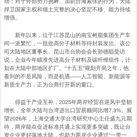
动；对于外部势力挑衅、加剧台海紧张的行为，大陆
捍卫国家主权和领土完整的决心坚定不移、能力持续
增强。
新年以来，位于江苏昆山的南宝树脂集团生产车
间一派繁忙，一批批高分子材料等待封装发出。该公
司大陆地区董事长、昆山市台协会会长孙德聪受访
说，企业今年瞄准先进高分子材料及碳纤维组件，计
划在大陆中部地区扩厂。“十五五”规划开局之年，他
看到的不是风险，而是机遇——人工智能、新能源等
新质生产力，正为台商打开新的窗口。
得益于产业互补，2025年两岸经贸在逆风中坚韧
增长，全年大陆与台湾进出口贸易额同比增7.3%。展
望2026年，上海交通大学台湾研究中心主任盛九元期
待，两岸能在促进标准共通上实现更多突破，既让台
资企业更好落地大陆，也助力两岸企业通过“一带一