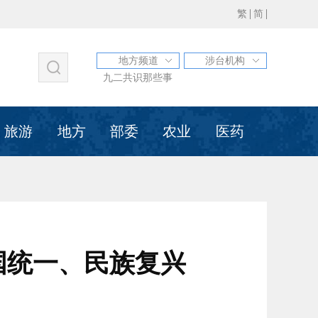
繁
简
地方频道
涉台机构
福建
中华全国台湾同胞联谊会
江苏
甘肃
北京
天津
九二共识那些事
河北
海峡两岸农业合作网
山西
辽宁
吉林
上海
浙江
全国台湾同胞投资企业联谊会
安徽
江西
山东
河南
旅游
地方
部委
农业
医药
湖北
中国和平统一促进会
湖南
广东
广西
海南
重庆
黄埔军校同学会
四川
贵州
云南
西藏
陕西
海峡论坛
青海
宁夏
新疆
内蒙古
黑龙江
两岸企业家峰会
新疆兵团
青岛市
苏州市
海峡两岸关系协会
昆山市
台湾同学会
福建台胞之家
国统一、民族复兴
鲁台经贸洽谈会