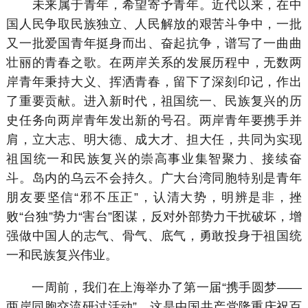
未来属于青年，希望寄予青年。近代以来，在中
国人民争取民族独立、人民解放的艰苦斗争中，一批
又一批爱国青年挺身而出、奋起抗争，谱写了一曲曲
壮丽的青春之歌。在两岸关系的发展历程中，无数两
岸青年秉持大义、挥洒青春，留下了深刻印记，作出
了重要贡献。进入新时代，祖国统一、民族复兴的历
史任务向两岸青年发出新的号召。两岸青年要携手并
肩，立大志、明大德、成大才、担大任，共同为实现
祖国统一和民族复兴的崇高事业集智聚力、接续奋
斗。岛内的乌云不会持久。广大台湾同胞特别是青年
朋友要坚信“邪不压正”，认清大势，明辨是非，挫
败“台独”势力“害台”图谋，反对外部势力干扰破坏，增
强做中国人的志气、骨气、底气，勇敢投身于祖国统
一和民族复兴伟业。
一周前，我们在上海举办了第一届“携手圆梦——
两岸同胞交流研讨活动”，这是中国共产党隆重庆祝百