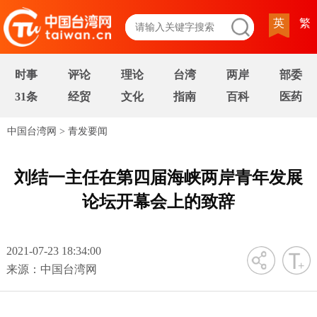
英
繁
时事
评论
理论
台湾
两岸
部委
31条
经贸
文化
指南
百科
医药
中国台湾网
>
青发要闻
刘结一主任在第四届海峡两岸青年发展
论坛开幕会上的致辞
2021-07-23 18:34:00
字号
来源：中国台湾网