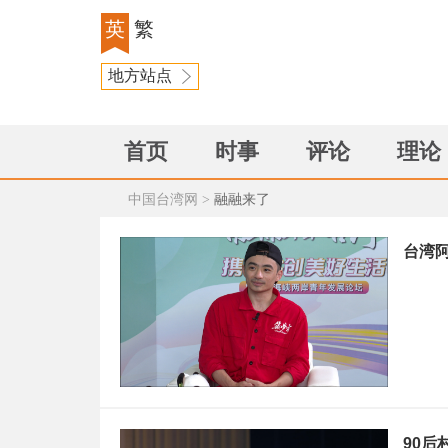
英
繁
地方站点
首页
时事
评论
理论
中国台湾网
>
融融来了
台湾
90