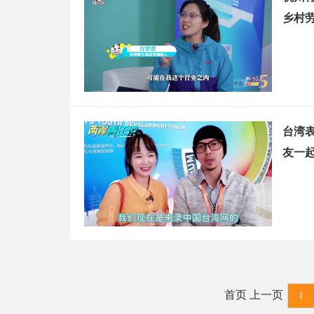
乡村
江，
台湾
友一
首页 上一页
1