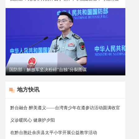
国防部：解放军坚决粉碎“台独”分裂图谋
地方快讯
黔台融合 醉美遵义——台湾青少年在遵参访活动圆满收官
义诊暖民心 健康护夕阳
在黔台胞赴余庆县太平小学开展公益教学活动