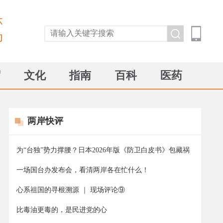
贸
文化
指南
百科
医药
两岸快评
为“台独”势力撑腰？日本2026年版《防卫白皮书》包藏祸
心
一场国台办发布会，看清两岸各在忙什么！
心系祖国的寻根溯源 ｜ 现场评论⑨
比毒油更毒的，是民进党的心