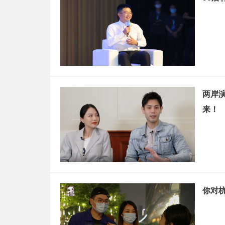
两岸
来！
你对